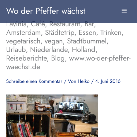
Zum
Wo der Pfeffer wächst
Inhalt
springen
Lavinia, Café, Restaurant, Bar,
Amsterdam, Städtetrip, Essen, Trinken,
vegetarisch, vegan, Stadtbummel,
Urlaub, Niederlande, Holland,
Reiseberichte, Blog, www.wo-der-pfeffer-
waechst.de
Schreibe einen Kommentar
/ Von
Heiko
/
4. Juni 2016