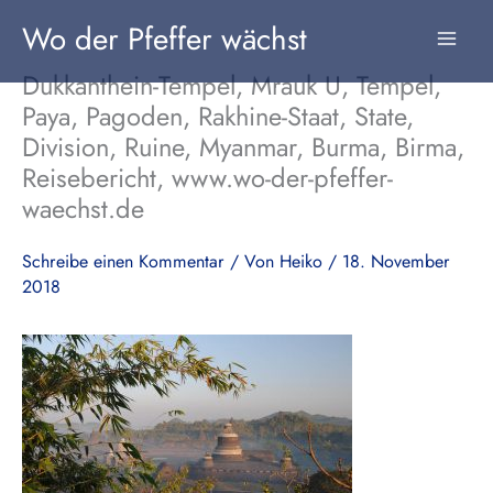
Zum
Wo der Pfeffer wächst
Inhalt
springen
Dukkanthein-Tempel, Mrauk U, Tempel,
Paya, Pagoden, Rakhine-Staat, State,
Division, Ruine, Myanmar, Burma, Birma,
Reisebericht, www.wo-der-pfeffer-
waechst.de
Schreibe einen Kommentar
/ Von
Heiko
/
18. November
2018