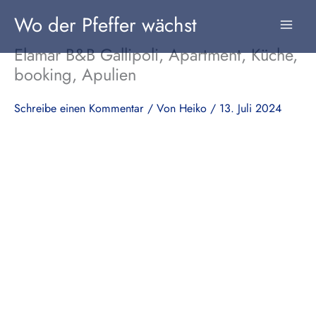
Zum
Wo der Pfeffer wächst
Inhalt
springen
Elamar B&B Gallipoli, Apartment, Küche,
booking, Apulien
Schreibe einen Kommentar
/ Von
Heiko
/
13. Juli 2024