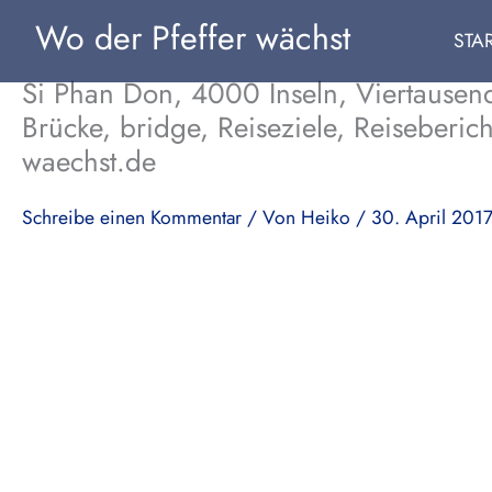
Zum
Wo der Pfeffer wächst
STA
Inhalt
springen
Si Phan Don, 4000 Inseln, Viertausen
Brücke, bridge, Reiseziele, Reiseberic
waechst.de
Schreibe einen Kommentar
/ Von
Heiko
/
30. April 201