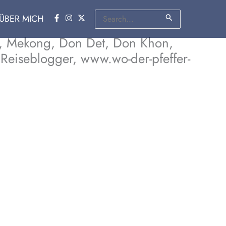
Suchen
ÜBER MICH
nach:
en, Mekong, Don Det, Don Khon,
 Reiseblogger, www.wo-der-pfeffer-