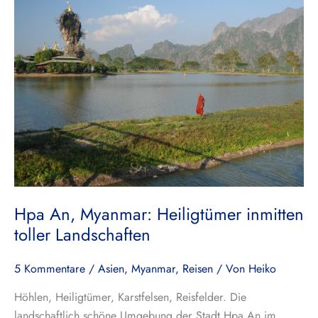
An,
Myanmar:
Heiligtümer
inmitten
toller
Landschaften
Hpa An, Myanmar: Heiligtümer inmitten
toller Landschaften
5 Kommentare
/
Asien
,
Myanmar
,
Reisen
/ Von
Heiko
Höhlen, Heiligtümer, Karstfelsen, Reisfelder. Die
landschaftlich schöne Umgebung der Stadt Hpa An im