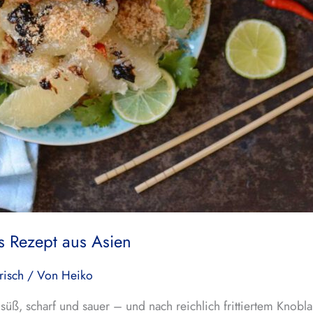
s Rezept aus Asien
risch
/ Von
Heiko
üß, scharf und sauer – und nach reichlich frittiertem Knobl