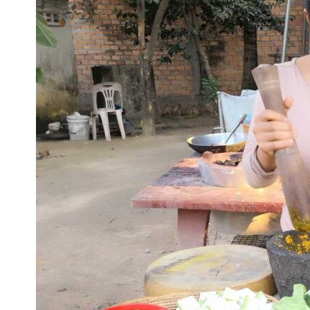
Kambodscha:
Vegetarisch
Essen
mit
Familienanschluss