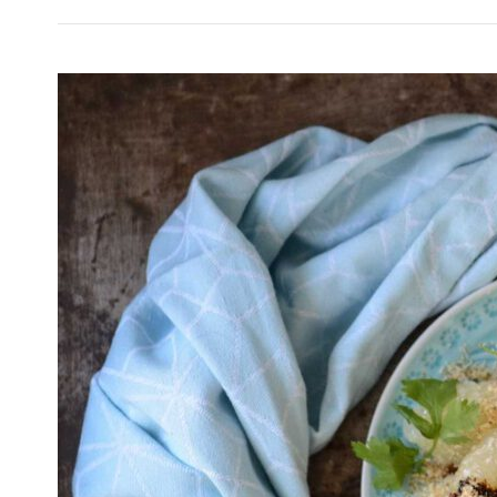
Thai-
Pomelo-
Salat
Yum
Som-
O:
Veganes
Rezept
aus
Asien