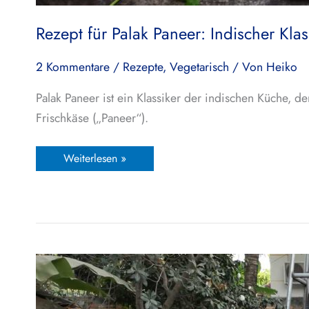
Rezept für Palak Paneer: Indischer Kla
2 Kommentare
/
Rezepte
,
Vegetarisch
/ Von
Heiko
Palak Paneer ist ein Klassiker der indischen Küche, d
Frischkäse („Paneer“).
Weiterlesen »
Dine
With
The
Locals
in