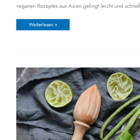
veganen Rezeptes aus Asien gelingt leicht und schnel
Weiterlesen »
Laap
aus
Laos:
Rezept
für
scharfen
Tofusalat