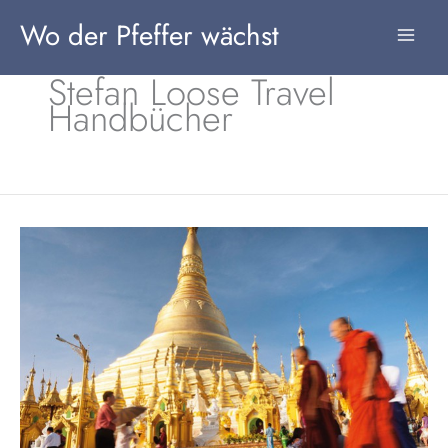
Zum
Wo der Pfeffer wächst
Inhalt
springen
Stefan Loose Travel
Handbücher
Buchbesprechung:
„Stefan
Loose
Reiseführer
Myanmar“