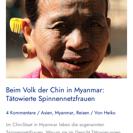
Volk
der
Chin
in
Myanmar:
Tätowierte
Spinnennetzfrauen
Beim Volk der Chin in Myanmar:
Tätowierte Spinnennetzfrauen
4 Kommentare
/
Asien
,
Myanmar
,
Reisen
/ Von
Heiko
Im Chin-Staat in Myanmar leben die sogenannten
Spinnennetzfrauen. Warum sie im Gesicht Tätowierungen