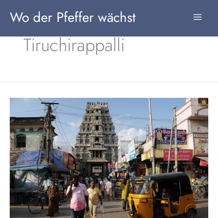
Zum
Wo der Pfeffer wächst
Inhalt
springen
Tiruchirappalli
Tamil
Nadu,
Südindien:
Die
schönsten
Tempel
im
Überblick