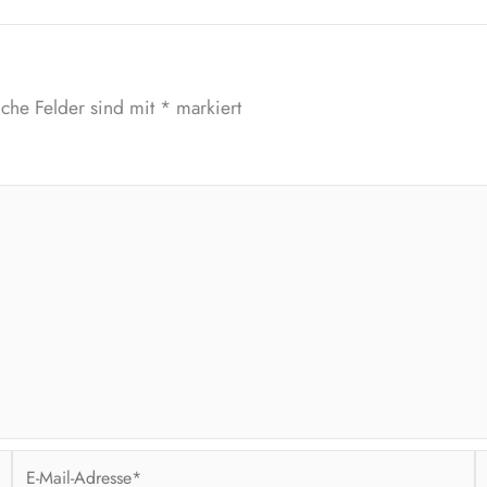
iche Felder sind mit
*
markiert
E-
W