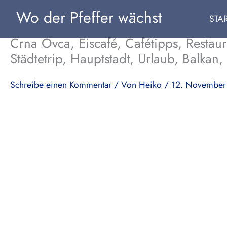
Zum
Wo der Pfeffer wächst
STA
Inhalt
springen
Crna Ovca, Eiscafé, Cafétipps, Restau
Städtetrip, Hauptstadt, Urlaub, Balkan
Schreibe einen Kommentar
/ Von
Heiko
/
12. November