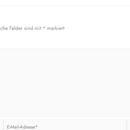
iche Felder sind mit
*
markiert
E-
W