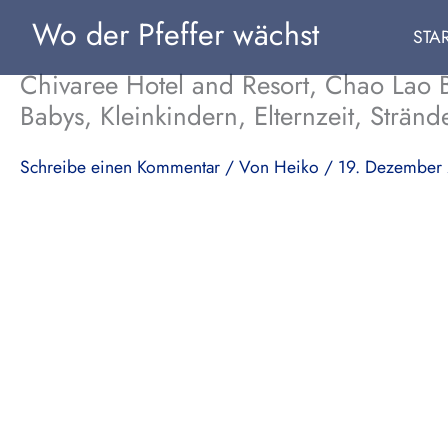
Zum
Wo der Pfeffer wächst
STA
Inhalt
springen
Chivaree Hotel and Resort, Chao Lao B
Babys, Kleinkindern, Elternzeit, Strän
Schreibe einen Kommentar
/ Von
Heiko
/
19. Dezember