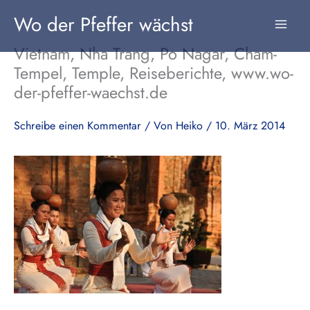
Zum
Wo der Pfeffer wächst
Inhalt
springen
Vietnam, Nha Trang, Po Nagar, Cham-
Tempel, Temple, Reiseberichte, www.wo-
der-pfeffer-waechst.de
Schreibe einen Kommentar
/ Von
Heiko
/
10. März 2014