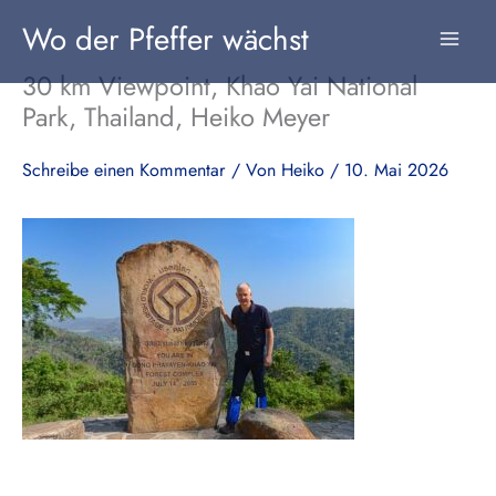
Zum
Wo der Pfeffer wächst
Inhalt
springen
30 km Viewpoint, Khao Yai National
Park, Thailand, Heiko Meyer
Schreibe einen Kommentar
/ Von
Heiko
/
10. Mai 2026