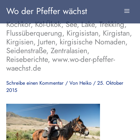
Zum
Wo der Pfeffer wächst
Inhalt
springen
Kochkor, Köl-Ükök, See, Lake, Trekking,
Flussüberquerung, Kirgisistan, Kirgistan,
Kirgisien, Jurten, kirgisische Nomaden,
Seidenstraße, Zentralasien,
Reiseberichte, www.wo-der-pfeffer-
waechst.de
Schreibe einen Kommentar
/ Von
Heiko
/
25. Oktober
2015