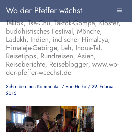
Zum
Wo der Pfeffer wächst
Inhalt
springen
Taktok, Tse-Chu, Taktok-Gompa, Kloster,
buddhistisches Festival, Mönche,
Ladakh, Indien, indischer Himalaya,
Himalaja-Gebirge, Leh, Indus-Tal,
Reisetipps, Rundreisen, Asien,
Reiseberichte, Reiseblogger, www.wo-
der-pfeffer-waechst.de
Schreibe einen Kommentar
/ Von
Heiko
/
29. Februar
2016