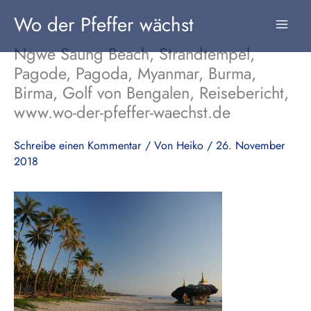
Zum
Wo der Pfeffer wächst
Inhalt
springen
Ngwe Saung Beach, Strandtempel,
Pagode, Pagoda, Myanmar, Burma,
Birma, Golf von Bengalen, Reisebericht,
www.wo-der-pfeffer-waechst.de
Schreibe einen Kommentar
/ Von
Heiko
/
26. November
2018