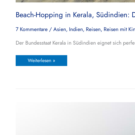
Beach-Hopping in Kerala, Südindien: 
7 Kommentare
/
Asien
,
Indien
,
Reisen
,
Reisen mit Ki
Der Bundesstaat Kerala in Südindien eignet sich per
Weiterlesen »
Kovalam
Beach,
Indien:
Schöner
Reisebeginn
in
Kerala