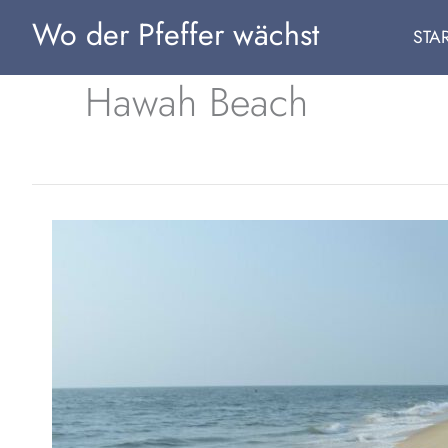
Zum
Wo der Pfeffer wächst
STA
Inhalt
springen
Hawah Beach
Beach-
Hopping
in
Kerala,
Südindien:
Die
schönsten
Strände