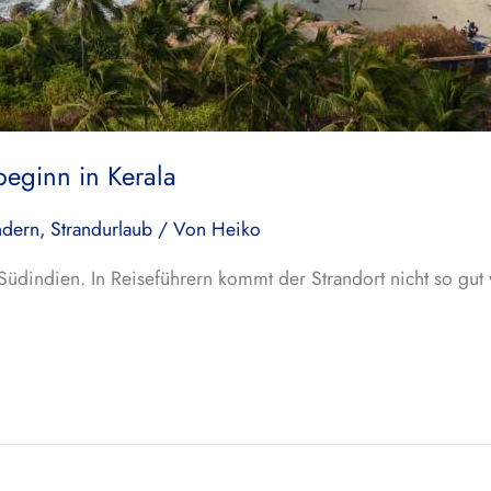
beginn in Kerala
ndern
,
Strandurlaub
/ Von
Heiko
 Südindien. In Reiseführern kommt der Strandort nicht so g