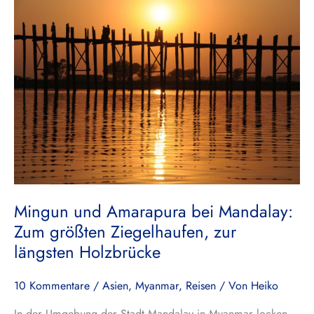
und
Amarapura
bei
Mandalay:
Zum
größten
Ziegelhaufen,
zur
längsten
Holzbrücke
Mingun und Amarapura bei Mandalay:
Zum größten Ziegelhaufen, zur
längsten Holzbrücke
10 Kommentare
/
Asien
,
Myanmar
,
Reisen
/ Von
Heiko
In der Umgebung der Stadt Mandalay in Myanmar locken