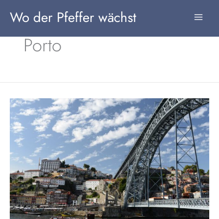
Zum
Wo der Pfeffer wächst
Inhalt
springen
Porto
Porto,
Portugal:
Die
Highlights
in
zwei
Tagen