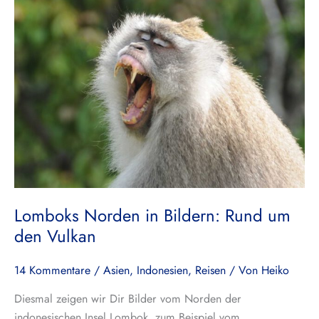
Norden
in
Bildern:
Rund
um
den
Vulkan
Lomboks Norden in Bildern: Rund um
den Vulkan
14 Kommentare
/
Asien
,
Indonesien
,
Reisen
/ Von
Heiko
Diesmal zeigen wir Dir Bilder vom Norden der
indonesischen Insel Lombok, zum Beispiel vom