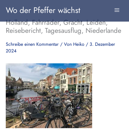
Zum
Wo der Pfeffer wächst
Inhalt
springen
Holland, Fahrräder, Gracht, Leiden,
Reisebericht, Tagesausflug, Niederlande
Schreibe einen Kommentar
/ Von
Heiko
/
3. Dezember
2024