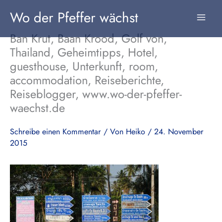
Zum
Wo der Pfeffer wächst
Inhalt
springen
Ban Krut, Baan Krood, Golf von,
Thailand, Geheimtipps, Hotel,
guesthouse, Unterkunft, room,
accommodation, Reiseberichte,
Reiseblogger, www.wo-der-pfeffer-
waechst.de
Schreibe einen Kommentar
/ Von
Heiko
/
24. November
2015