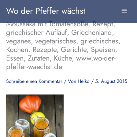
Zum
Wo der Pfeffer wächst
Inhalt
springen
Moussaka mit Tomatensoße, Rezept,
griechischer Auflauf, Griechenland,
veganes, vegetarisches, griechisches,
Kochen, Rezepte, Gerichte, Speisen,
Essen, Zutaten, Küche, www.wo-der-
pfeffer-waechst.de
Schreibe einen Kommentar
/ Von
Heiko
/
5. August 2015