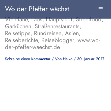
Zum
Wo der Pfeffer wächst
Inhalt
springen
Vientiane, Laos, Hauptstadt, Streetfood,
Garküchen, Straßenrestaurants,
Reisetipps, Rundreisen, Asien,
Reiseberichte, Reiseblogger, www.wo-
der-pfeffer-waechst.de
Schreibe einen Kommentar
/ Von
Heiko
/
30. Januar 2017