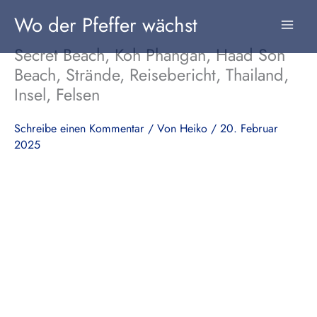
Zum
Wo der Pfeffer wächst
Inhalt
springen
Secret Beach, Koh Phangan, Haad Son
Beach, Strände, Reisebericht, Thailand,
Insel, Felsen
Schreibe einen Kommentar
/ Von
Heiko
/
20. Februar
2025