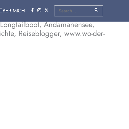
Suchen
ÜBER MICH
nach:
, Longtailboot, Andamanensee,
richte, Reiseblogger, www.wo-der-