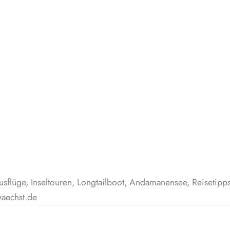
usflüge, Inseltouren, Longtailboot, Andamanensee, Reisetipps,
waechst.de