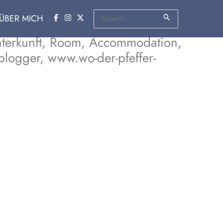
Suchen
ÜBER MICH
nach:
Unterkunft, Room, Accommodation,
eblogger, www.wo-der-pfeffer-