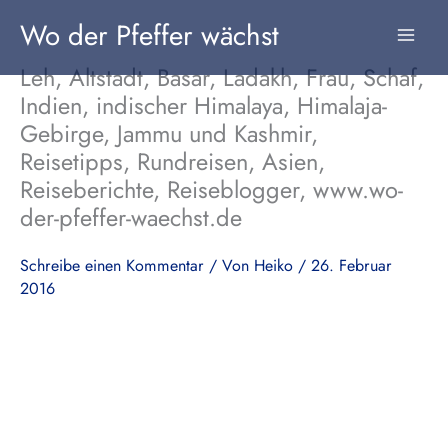
Zum
Wo der Pfeffer wächst
Inhalt
springen
Leh, Altstadt, Basar, Ladakh, Frau, Schaf,
Indien, indischer Himalaya, Himalaja-
Gebirge, Jammu und Kashmir,
Reisetipps, Rundreisen, Asien,
Reiseberichte, Reiseblogger, www.wo-
der-pfeffer-waechst.de
Schreibe einen Kommentar
/ Von
Heiko
/
26. Februar
2016