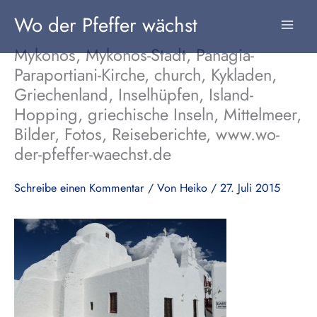
Zum
Wo der Pfeffer wächst
Inhalt
springen
Mykonos, Mykonos-Stadt, Panagia-
Paraportiani-Kirche, church, Kykladen,
Griechenland, Inselhüpfen, Island-
Hopping, griechische Inseln, Mittelmeer,
Bilder, Fotos, Reiseberichte, www.wo-
der-pfeffer-waechst.de
Schreibe einen Kommentar
/ Von
Heiko
/
27. Juli 2015