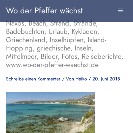
Zum
Wo der Pfeffer wächst
Inhalt
springen
Naxos, Beach, Strand, Strände,
Badebuchten, Urlaub, Kykladen,
Griechenland, Inselhüpfen, Island-
Hopping, griechische, Inseln,
Mittelmeer, Bilder, Fotos, Reiseberichte,
www.wo-der-pfeffer-waechst.de
Schreibe einen Kommentar
/ Von
Heiko
/
20. Juni 2015