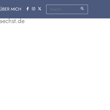
Suchen
ÜBER MICH
nach:
aechst.de