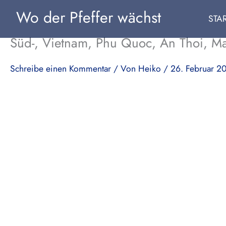
Zum
Wo der Pfeffer wächst
STA
Inhalt
springen
Süd-, Vietnam, Phu Quoc, An Thoi, Mar
Schreibe einen Kommentar
/ Von
Heiko
/
26. Februar 2