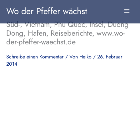
Zum
Wo der Pfeffer wächst
Inhalt
springen
Süd-, Vietnam, Phu Quoc, Insel, Duong
Dong, Hafen, Reiseberichte, www.wo-
der-pfeffer-waechst.de
Schreibe einen Kommentar
/ Von
Heiko
/
26. Februar
2014