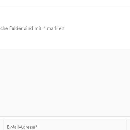
iche Felder sind mit
*
markiert
E-
W