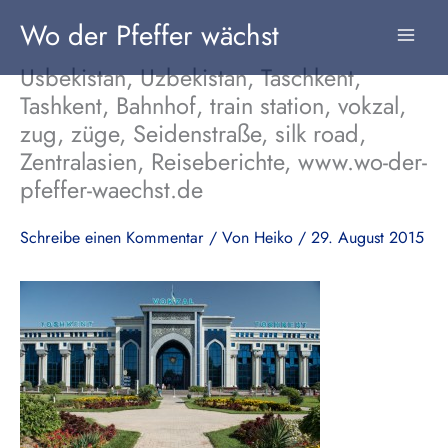
Zum
Wo der Pfeffer wächst
Inhalt
springen
Usbekistan, Uzbekistan, Taschkent,
Tashkent, Bahnhof, train station, vokzal,
zug, züge, Seidenstraße, silk road,
Zentralasien, Reiseberichte, www.wo-der-
pfeffer-waechst.de
Schreibe einen Kommentar
/ Von
Heiko
/
29. August 2015