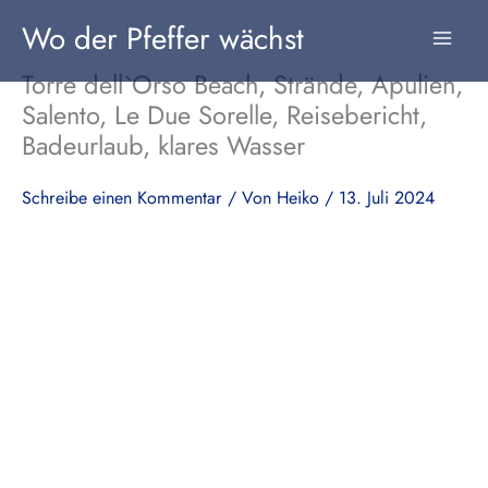
Zum
Wo der Pfeffer wächst
Inhalt
springen
Torre dell`Orso Beach, Strände, Apulien,
Salento, Le Due Sorelle, Reisebericht,
Badeurlaub, klares Wasser
Schreibe einen Kommentar
/ Von
Heiko
/
13. Juli 2024