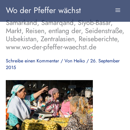
Zum
Wo der Pfeffer wächst
Inhalt
springen
Samarkand, Samarqand, Siyob-Basar,
Markt, Reisen, entlang der, Seidenstraße,
Usbekistan, Zentralasien, Reiseberichte,
www.wo-der-pfeffer-waechst.de
Schreibe einen Kommentar
/ Von
Heiko
/
26. September
2015