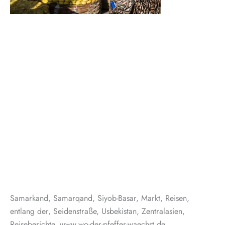
Samarkand, Samarqand, Siyob-Basar, Markt, Reisen,
entlang der, Seidenstraße, Usbekistan, Zentralasien,
Reiseberichte, www.wo-der-pfeffer-waechst.de