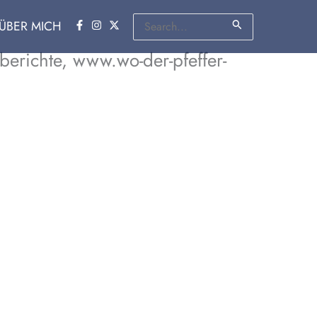
Suchen
ÜBER MICH
nach:
erichte, www.wo-der-pfeffer-