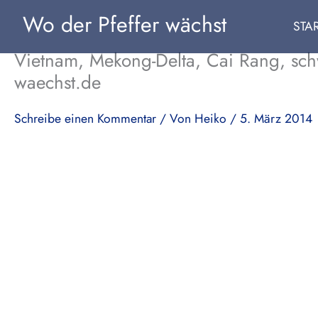
Zum
Wo der Pfeffer wächst
STA
Inhalt
springen
Vietnam, Mekong-Delta, Cai Rang, schw
waechst.de
Schreibe einen Kommentar
/ Von
Heiko
/
5. März 2014