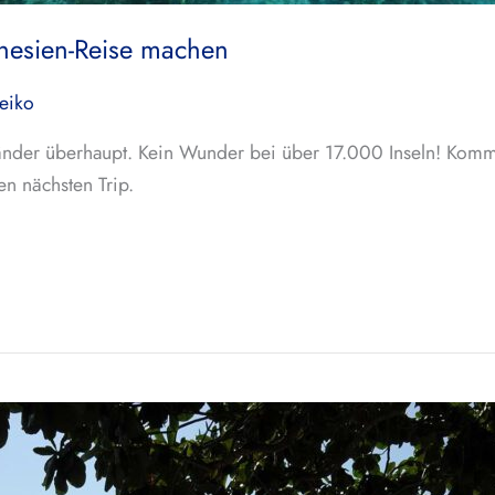
donesien-Reise machen
eiko
länder überhaupt. Kein Wunder bei über 17.000 Inseln! Komm
en nächsten Trip.