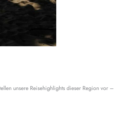
tellen unsere Reisehighlights dieser Region vor –