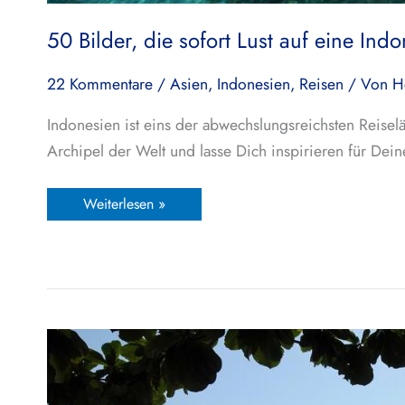
50 Bilder, die sofort Lust auf eine In
22 Kommentare
/
Asien
,
Indonesien
,
Reisen
/ Von
H
Indonesien ist eins der abwechslungsreichsten Reise
Archipel der Welt und lasse Dich inspirieren für Dein
Weiterlesen »
Nord-
Sulawesi,
Indonesien:
Unsere
Highlights