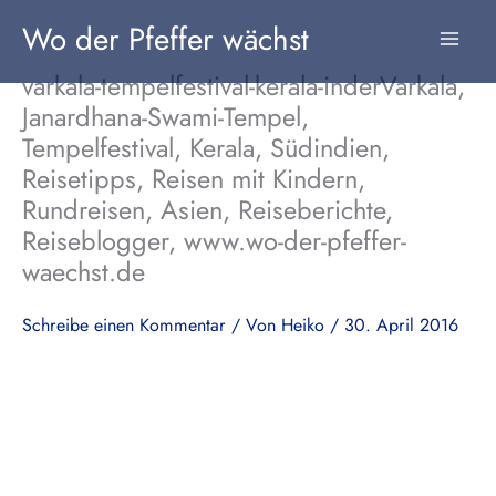
Zum
Wo der Pfeffer wächst
Inhalt
springen
varkala-tempelfestival-kerala-inderVarkala,
Janardhana-Swami-Tempel,
Tempelfestival, Kerala, Südindien,
Reisetipps, Reisen mit Kindern,
Rundreisen, Asien, Reiseberichte,
Reiseblogger, www.wo-der-pfeffer-
waechst.de
Schreibe einen Kommentar
/ Von
Heiko
/
30. April 2016